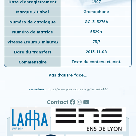
1907
Date d'enregistrement
Gramophone
Marque / Label
GC-3-32766
Numéro de catalogue
5329h
Numéro de matrice
73,7
Vitesse (tours / minute)
2013-11-08
Date du transfert
Texte du contenu ci-joint.
Commentaire
Pas d'autre face...
Permalien :
https://www.phonobase.org/fiche/9437
Contact
Ancien affichage :
http://www.old.phonobase.org/fiche/9437