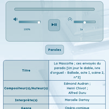
100%
1x
Paroles
La Mascotte ; ces envoyés du
paradis [Un jour le diable, ivre
Titre
d'orgueil - Ballade, acte I, scène 2,
n°2]
Edmond Audran
;
Compositeur(s)/Auteur(s)
Henri Chivot
;
Alfred Duru
Marcelle Dartoy
Interprète(s)
Opéra-comique
Genre