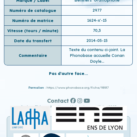
Marque / Label
2977
Numéro de catalogue
1624-x'-15
Numéro de matrice
70,3
Vitesse (tours / minute)
2014-05-15
Date du transfert
Texte du contenu ci-joint. La
Commentaire
Phonobase accueille Conan
Doyle...
Pas d'autre face...
Permalien :
https://www.phonobase.org/fiche/9887
Contact
Ancien affichage :
http://www.old.phonobase.org/fiche/9887