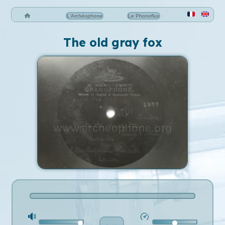
L'Archéophone
Le Phonoflux
The old gray fox