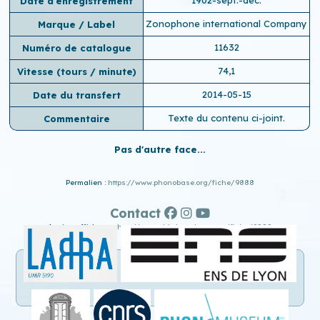
Date d'enregistrement
Zonophone international Company
Marque / Label
11632
Numéro de catalogue
74,1
Vitesse (tours / minute)
2014-05-15
Date du transfert
Texte du contenu ci-joint.
Commentaire
Pas d'autre face...
Permalien :
https://www.phonobase.org/fiche/9888
Contact
Ancien affichage :
http://www.old.phonobase.org/fiche/9888