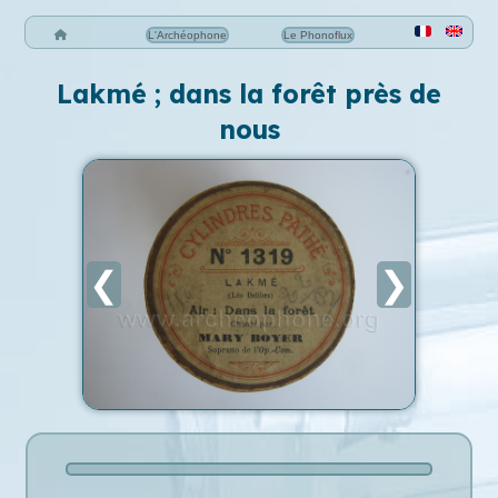
L'Archéophone
Le Phonoflux
Lakmé ; dans la forêt près de
nous
❮
❯