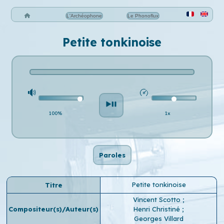
L'Archéophone
Le Phonoflux
Petite tonkinoise
100%
1x
Paroles
Petite tonkinoise
Titre
Vincent Scotto
;
Compositeur(s)/Auteur(s)
Henri Christiné
;
Georges Villard