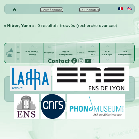
L'Archéophone
Le Phonoflux
«
Nibor, Yann
» : 0 résultats trouvés (recherche avancée)
Compositeur(s) /
Support
Marque /
N° de
Date
Titre
Interprète(s)
Format
Auteur(s)
d'enregistrement
Label
catalogue
d'enregistrement
Contact