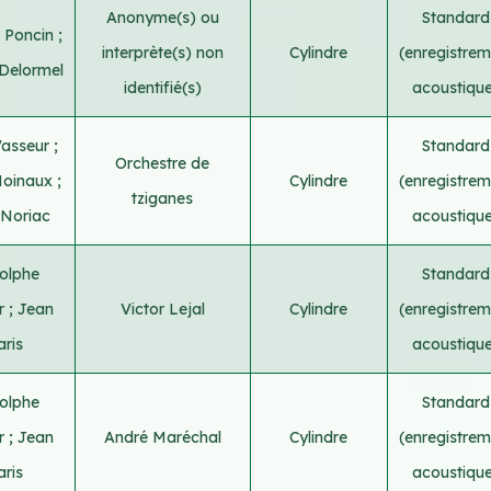
Anonyme(s) ou
Standard
 Poncin
;
interprète(s) non
Cylindre
(enregistrem
 Delormel
identifié(s)
acoustiqu
Vasseur
;
Standard
Orchestre de
Moinaux
;
Cylindre
(enregistrem
tziganes
 Noriac
acoustiqu
olphe
Standard
r
;
Jean
Victor Lejal
Cylindre
(enregistrem
aris
acoustiqu
olphe
Standard
r
;
Jean
André Maréchal
Cylindre
(enregistrem
aris
acoustiqu