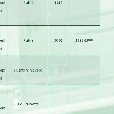
ent
Pathé
1212
e)
ent
Pathé
3001
1898-1899
e)
ent
Puerto y Novella
e)
La Fauvette
ent