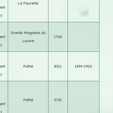
La Fauvette
ent
e)
Grands Magasins du
ent
1706
Louvre
e)
ent
Pathé
8311
1899-1902
e)
Pathé
3721
ent
e)