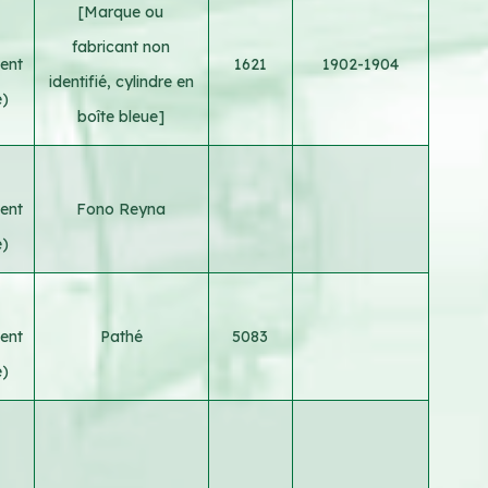
[Marque ou
fabricant non
ent
1621
1902-1904
identifié, cylindre en
e)
boîte bleue]
ent
Fono Reyna
e)
ent
Pathé
5083
e)