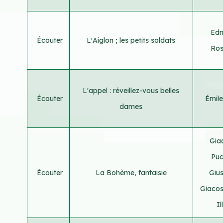
Ed
Écouter
L'Aiglon ; les petits soldats
Ros
L'appel : réveillez-vous belles
Écouter
Émil
dames
Gia
Puc
Écouter
La Bohème, fantaisie
Giu
Giaco
Il