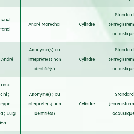
Standard
mond
André Maréchal
Cylindre
(enregistrem
tand
acoustiqu
Anonyme(s) ou
Standard
e André
interprète(s) non
Cylindre
(enregistrem
identifié(s)
acoustiqu
como
cini
;
Anonyme(s) ou
Standard
seppe
interprète(s) non
Cylindre
(enregistrem
sa
;
Luigi
identifié(s)
acoustiqu
lica