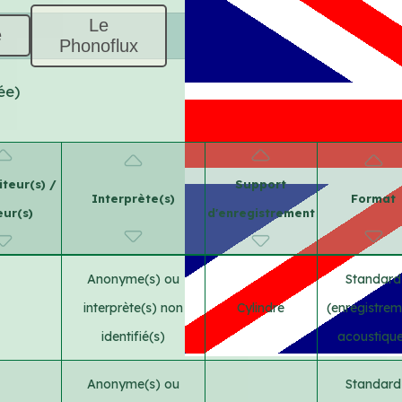
Le
e
Phonoflux
ée)
teur(s) /
Support
Interprète(s)
Format
eur(s)
d'enregistrement
Anonyme(s) ou
Standard
interprète(s) non
Cylindre
(enregistrem
identifié(s)
acoustiqu
Anonyme(s) ou
Standard