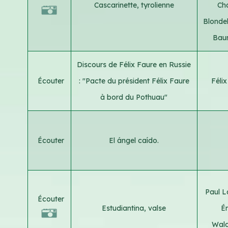
Cascarinette, tyrolienne
Ch
Blonde
Bau
Discours de Félix Faure en Russie
Écouter
: "Pacte du président Félix Faure
Féli
à bord du Pothuau"
Écouter
El ángel caído.
Paul 
Écouter
Estudiantina, valse
É
Wald