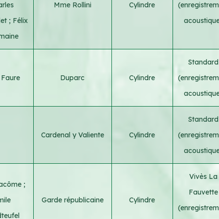
arles
Mme Rollini
Cylindre
(enregistrem
let
;
Félix
acoustiqu
maine
Standard
x Faure
Duparc
Cylindre
(enregistrem
acoustiqu
Standard
Cardenal y Valiente
Cylindre
(enregistrem
acoustiqu
Vivès La
Lacôme
;
Fauvette
mile
Garde républicaine
Cylindre
(enregistrem
teufel