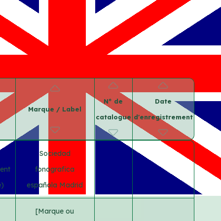
N° de
Date
Marque / Label
catalogue
d'enregistrement
Sociedad
ent
fonografica
e)
española Madrid
[Marque ou