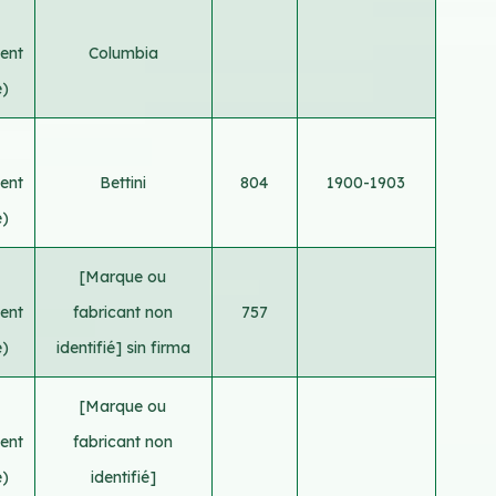
ent
Columbia
e)
ent
Bettini
804
1900-1903
e)
[Marque ou
ent
fabricant non
757
e)
identifié] sin firma
[Marque ou
ent
fabricant non
e)
identifié]