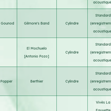
acoustiqu
Standard
s Gounod
Gilmore's Band
Cylindre
(enregistrem
acoustiqu
Standard
El Mochuelo
Cylindre
(enregistrem
[Antonio Pozo]
acoustiqu
Standard
 Popper
Berthier
Cylindre
(enregistrem
acoustiqu
Vivès La
Fauvette