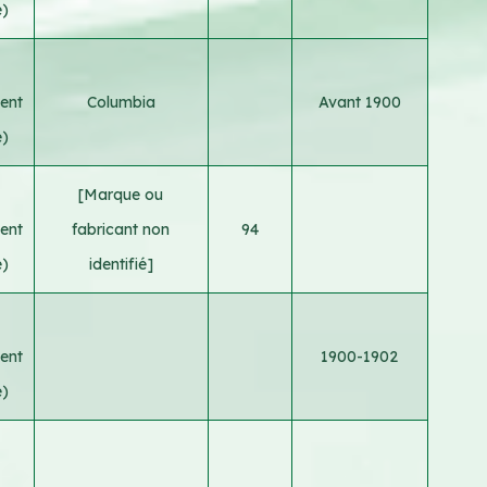
e)
ent
Columbia
Avant 1900
e)
[Marque ou
ent
fabricant non
94
e)
identifié]
ent
1900-1902
e)