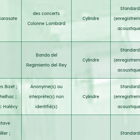
Standard
des concerts
Sarasate
Cylindre
(enregistrem
Colonne Lombard
acoustiqu
Standard
Banda del
Cylindre
(enregistrem
Regimiento del Rey
acoustiqu
s Bizet
;
Anonyme(s) ou
Standard
Meilhac
;
interprète(s) non
Cylindre
(enregistrem
c Halévy
identifié(s)
acoustiqu
tave
llier
;
Standard