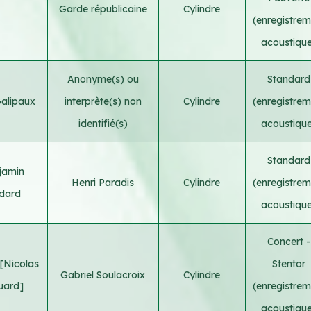
Garde républicaine
Cylindre
(enregistrem
acoustiqu
Anonyme(s) ou
Standard
Galipaux
interprète(s) non
Cylindre
(enregistrem
identifié(s)
acoustiqu
Standard
jamin
Henri Paradis
Cylindre
(enregistrem
dard
acoustiqu
Concert -
 [Nicolas
Stentor
Gabriel Soulacroix
Cylindre
uard]
(enregistrem
acoustiqu