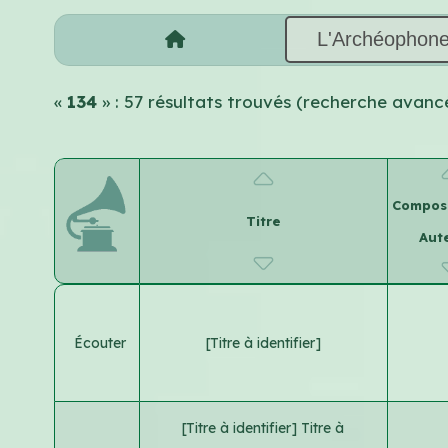
L'Archéophon
«
134
» : 57 résultats trouvés (recherche avanc
Composi
Titre
Aut
Écouter
[Titre à identifier]
[Titre à identifier] Titre à