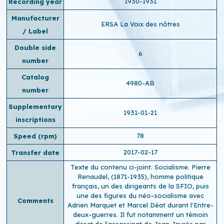
1930-1931
Recording year
Manufacturer
ERSA La Voix des nôtres
/ Label
Double side
6
number
Catalog
4980-AB
number
Supplementary
1931-01-21
inscriptions
78
Speed ​​(rpm)
2017-02-17
Transfer date
Texte du contenu ci-joint. Socialisme. Pierre
Renaudel, (1871-1935), homme politique
français, un des dirigeants de la SFIO, puis
une des figures du néo-socialisme avec
Comments
Adrien Marquet et Marcel Déat durant l'Entre-
deux-guerres. Il fut notamment un témoin