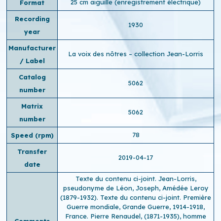
25 cm aiguille (enregistrement électrique)
Format
Recording
1930
year
Manufacturer
La voix des nôtres – collection Jean-Lorris
/ Label
Catalog
5062
number
Matrix
5062
number
78
Speed ​​(rpm)
Transfer
2019-04-17
date
Texte du contenu ci-joint. Jean-Lorris,
pseudonyme de Léon, Joseph, Amédée Leroy
(1879-1932). Texte du contenu ci-joint. Première
Guerre mondiale, Grande Guerre, 1914-1918,
France. Pierre Renaudel, (1871-1935), homme