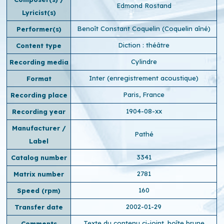
Edmond Rostand
Lyricist(s)
Benoît Constant Coquelin (Coquelin aîné)
Performer(s)
Diction : théâtre
Content type
Cylindre
Recording media
Inter (enregistrement acoustique)
Format
Paris, France
Recording place
1904-08-xx
Recording year
Manufacturer /
Pathé
Label
3341
Catalog number
2781
Matrix number
160
Speed ​​(rpm)
2002-01-29
Transfer date
Texte du contenu ci-joint. boîte brune
Comments