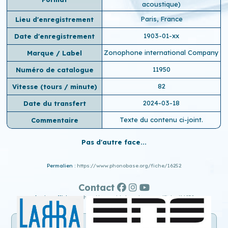
acoustique)
Paris, France
Lieu d'enregistrement
1903-01-xx
Date d'enregistrement
Zonophone international Company
Marque / Label
11950
Numéro de catalogue
82
Vitesse (tours / minute)
2024-03-18
Date du transfert
Texte du contenu ci-joint.
Commentaire
Pas d'autre face...
Permalien :
https://www.phonobase.org/fiche/16252
Contact
Ancien affichage :
http://www.old.phonobase.org/fiche/16252