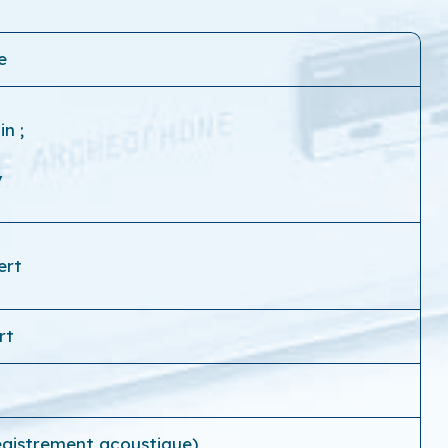
e
cin
;
y
ert
rt
registrement acoustique)