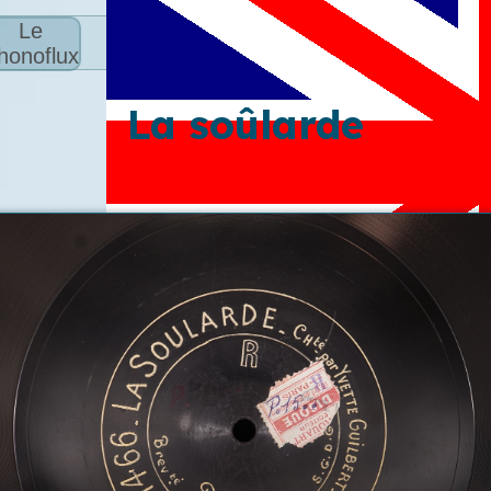
Le
honoflux
La soûlarde