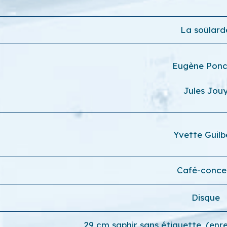
La soûlard
Eugène Pon
Jules Jou
Yvette Guilb
Café-conce
Disque
29 cm saphir sans étiquette, (en