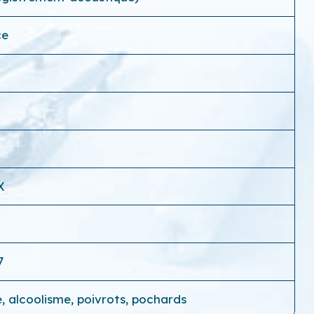
ce
3
X
7
e, alcoolisme, poivrots, pochards