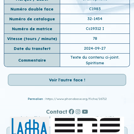
C1983
Numéro double face
32-1454
Numéro de catalogue
Cc19312 I
Numéro de matrice
78
Vitesse (tours / minute)
2024-09-27
Date du transfert
Texte du contenu ci-joint.
Commentaire
Spiritisme
Voir l'autre face !
Permalien :
https://www.phonobase.org/fiche/16712
Contact
Ancien affichage :
http://www.old.phonobase.org/fiche/16712