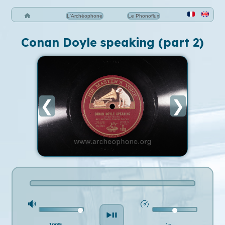
L'Archéophone
Le Phonoflux
Conan Doyle speaking (part 2)
❮
❯
100%
1x